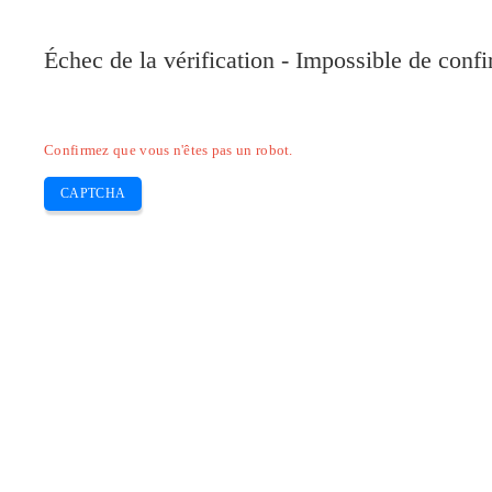
Pilote-Canon.com
Échec de la vérification - Impossible de conf
Home
Canon
Epson
Brother
HP
Skip
Confirmez que vous n'êtes pas un robot.
to
content
CAPTCHA
Pilote Epson l1800 Scanner Et install