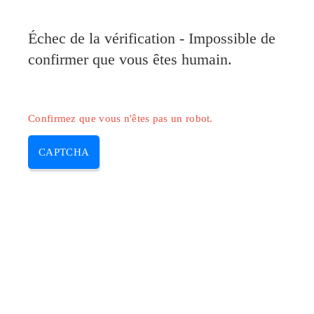
Pilote-Canon.com
Échec de la vérification - Impossible de
MENU
confirmer que vous êtes humain.
Skip
to
content
Confirmez que vous n'êtes pas un robot.
CAPTCHA