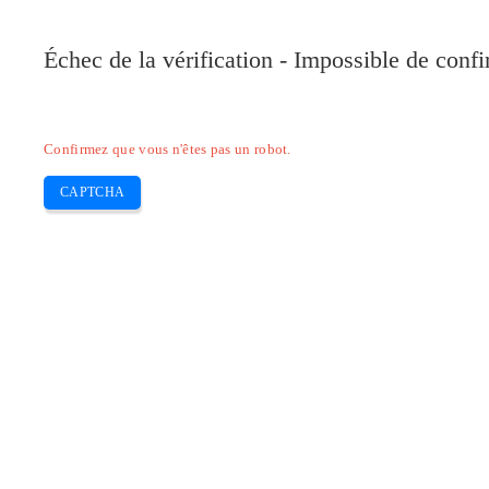
Pilote-Canon.com
Échec de la vérification - Impossible de conf
Home
Canon
Epson
Brother
HP
Skip
Confirmez que vous n'êtes pas un robot.
to
content
CAPTCHA
Imprimante Mac Pilotes pour Cano