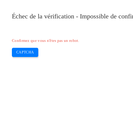
Pilote-Canon.com
Échec de la vérification - Impossible de conf
Home
Canon
Epson
Brother
HP
Skip
Confirmez que vous n'êtes pas un robot.
to
content
CAPTCHA
Pilote Canon TS8052