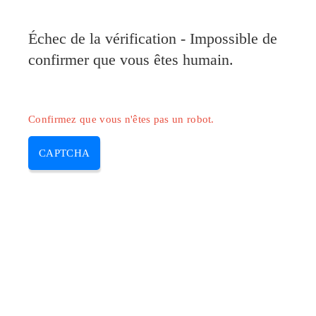
Pilote-Canon.com
Échec de la vérification - Impossible de
MENU
confirmer que vous êtes humain.
Skip
to
content
Confirmez que vous n'êtes pas un robot.
CAPTCHA