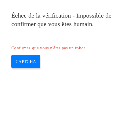
Pilote-Canon.com
Échec de la vérification - Impossible de
MENU
confirmer que vous êtes humain.
Skip
to
content
Confirmez que vous n'êtes pas un robot.
CAPTCHA