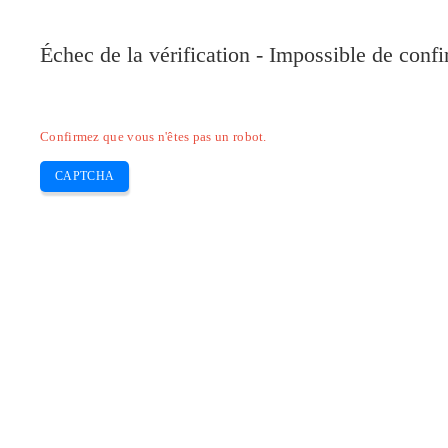
Pilote-Canon.com
Échec de la vérification - Impossible de conf
Home
Canon
Epson
Brother
HP
Skip
Confirmez que vous n'êtes pas un robot.
to
content
CAPTCHA
Télécharger Pilote Epson l3110 pour