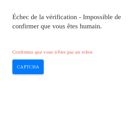
Pilote-Canon.com
Échec de la vérification - Impossible de
MENU
confirmer que vous êtes humain.
Skip
to
content
Confirmez que vous n'êtes pas un robot.
CAPTCHA