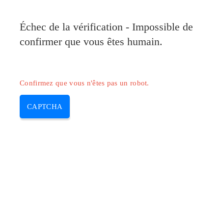
Pilote-Canon.com
Échec de la vérification - Impossible de
MENU
confirmer que vous êtes humain.
Skip
to
content
Confirmez que vous n'êtes pas un robot.
CAPTCHA