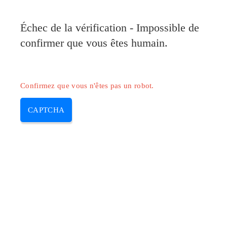
Pilote-Canon.com
Échec de la vérification - Impossible de
MENU
confirmer que vous êtes humain.
Skip
to
content
Confirmez que vous n'êtes pas un robot.
CAPTCHA