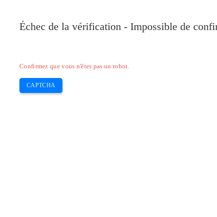
Pilote-Canon.com
Échec de la vérification - Impossible de conf
Home
Canon
Epson
Brother
HP
Skip
Confirmez que vous n'êtes pas un robot.
to
content
CAPTCHA
Pilote Canon MX920