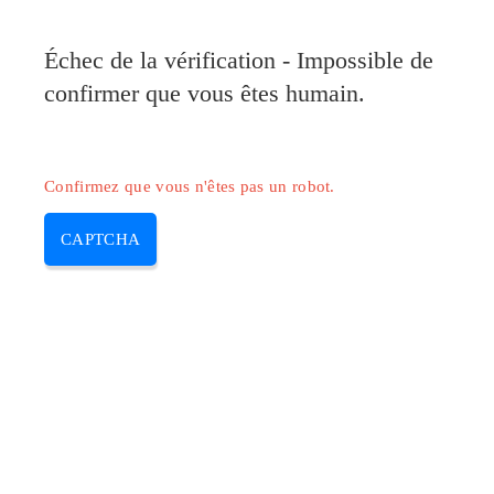
Pilote-Canon.com
Échec de la vérification - Impossible de
MENU
confirmer que vous êtes humain.
Skip
to
content
Confirmez que vous n'êtes pas un robot.
CAPTCHA