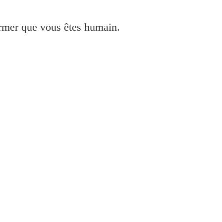
irmer que vous êtes humain.
anner Et installer Imprimante