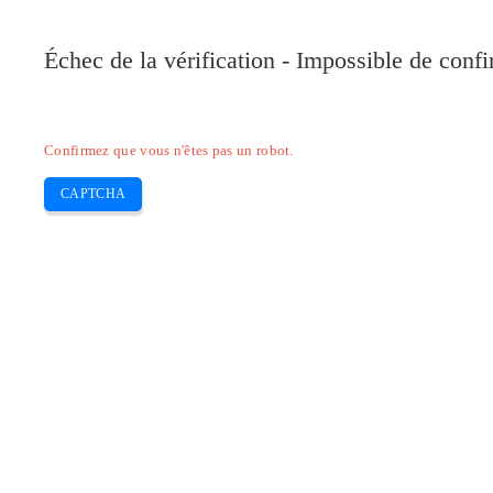
Pilote-Canon.com
Échec de la vérification - Impossible de conf
Home
Canon
Epson
Brother
HP
Skip
Confirmez que vous n'êtes pas un robot.
to
content
CAPTCHA
Télécharger Pilote HP deskjet 3730 Sc