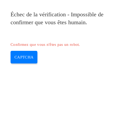
Pilote-Canon.com
Échec de la vérification - Impossible de
MENU
confirmer que vous êtes humain.
Skip
to
content
Confirmez que vous n'êtes pas un robot.
CAPTCHA