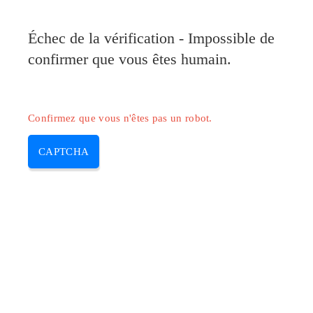
Pilote-Canon.com
Échec de la vérification - Impossible de
MENU
confirmer que vous êtes humain.
Skip
to
content
Confirmez que vous n'êtes pas un robot.
CAPTCHA