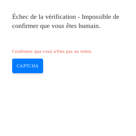
Pilote-Canon.com
Échec de la vérification - Impossible de
MENU
confirmer que vous êtes humain.
Skip
to
content
Confirmez que vous n'êtes pas un robot.
CAPTCHA