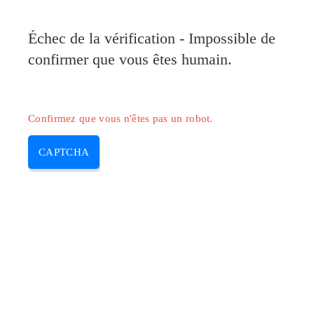
Pilote-Canon.com
Échec de la vérification - Impossible de
MENU
confirmer que vous êtes humain.
Skip
to
content
Confirmez que vous n'êtes pas un robot.
CAPTCHA