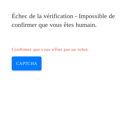
Pilote-Canon.com
Échec de la vérification - Impossible de
MENU
confirmer que vous êtes humain.
Skip
to
content
Confirmez que vous n'êtes pas un robot.
CAPTCHA