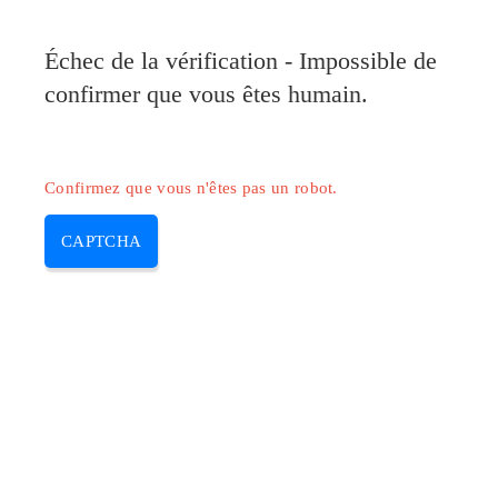
Pilote-Canon.com
Échec de la vérification - Impossible de
MENU
confirmer que vous êtes humain.
Skip
to
content
Confirmez que vous n'êtes pas un robot.
CAPTCHA