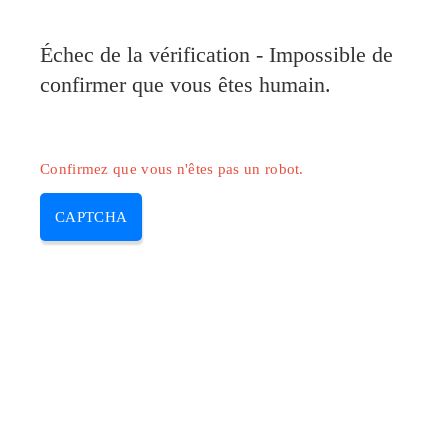
Pilote-Canon.com
Échec de la vérification - Impossible de
MENU
confirmer que vous êtes humain.
Skip
to
content
Confirmez que vous n'êtes pas un robot.
CAPTCHA