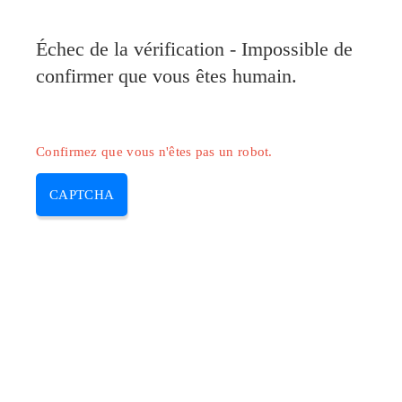
Pilote-Canon.com
Échec de la vérification - Impossible de
MENU
confirmer que vous êtes humain.
Skip
to
content
Confirmez que vous n'êtes pas un robot.
CAPTCHA