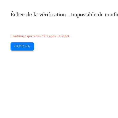
Pilote-Canon.com
Échec de la vérification - Impossible de conf
Home
Canon
Epson
Brother
HP
Skip
Confirmez que vous n'êtes pas un robot.
to
content
CAPTCHA
Télécharger Pilote HP 3636 Scanner Et