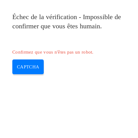
Pilote-Canon.com
Échec de la vérification - Impossible de
MENU
confirmer que vous êtes humain.
Skip
to
content
Confirmez que vous n'êtes pas un robot.
CAPTCHA