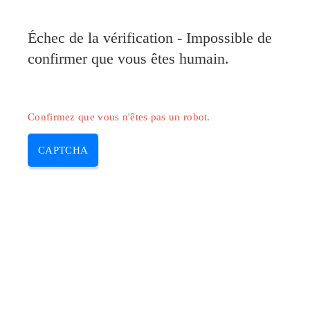
Pilote-Canon.com
Échec de la vérification - Impossible de
MENU
confirmer que vous êtes humain.
Skip
to
content
Confirmez que vous n'êtes pas un robot.
CAPTCHA