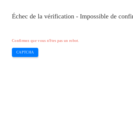
Pilote-Canon.com
Échec de la vérification - Impossible de conf
Home
Canon
Epson
Brother
HP
Skip
Confirmez que vous n'êtes pas un robot.
to
content
CAPTCHA
Télécharger Pilote Epson Stylus Pho