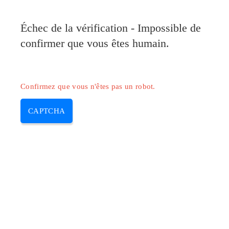
Pilote-Canon.com
Échec de la vérification - Impossible de
MENU
confirmer que vous êtes humain.
Skip
to
content
Confirmez que vous n'êtes pas un robot.
CAPTCHA