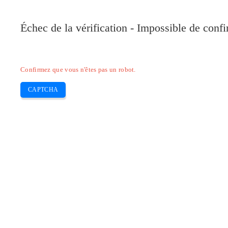
Pilote-Canon.com
Échec de la vérification - Impossible de conf
Home
Canon
Epson
Brother
HP
Skip
Confirmez que vous n'êtes pas un robot.
to
content
CAPTCHA
Télécharger Pilote Epson et 2810 Dri