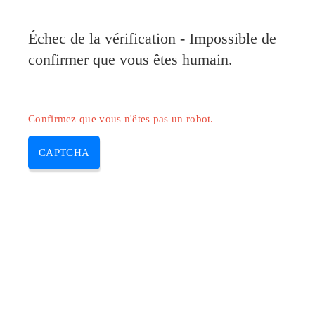
Pilote-Canon.com
Échec de la vérification - Impossible de
MENU
confirmer que vous êtes humain.
Skip
to
content
Confirmez que vous n'êtes pas un robot.
CAPTCHA