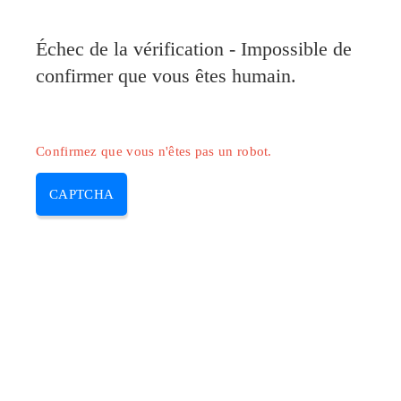
Pilote-Canon.com
Échec de la vérification - Impossible de
MENU
confirmer que vous êtes humain.
Skip
to
content
Confirmez que vous n'êtes pas un robot.
CAPTCHA