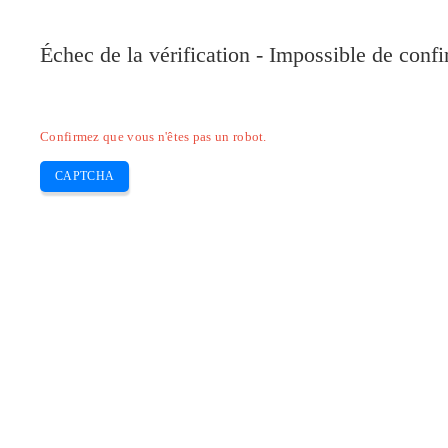
Pilote-Canon.com
Échec de la vérification - Impossible de conf
Home
Canon
Epson
Brother
HP
Skip
Confirmez que vous n'êtes pas un robot.
to
content
CAPTCHA
Telecharger pilote Canon PIXMA TS