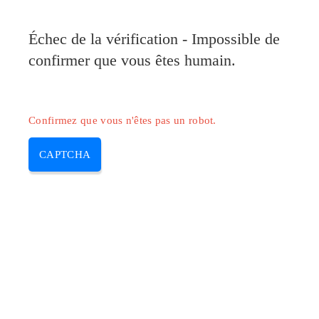
Pilote-Canon.com
Échec de la vérification - Impossible de
MENU
confirmer que vous êtes humain.
Skip
to
content
Confirmez que vous n'êtes pas un robot.
CAPTCHA