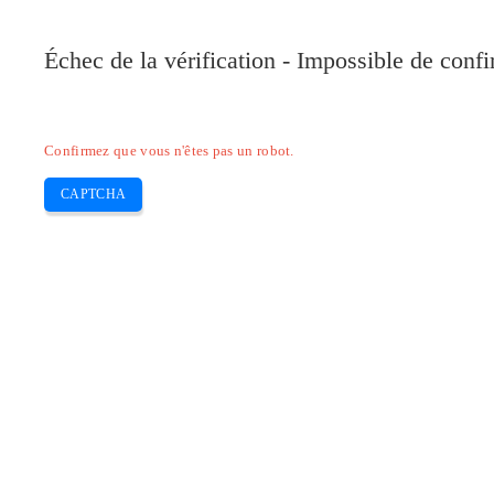
Pilote-Canon.com
Échec de la vérification - Impossible de conf
Home
Canon
Epson
Brother
HP
Skip
Confirmez que vous n'êtes pas un robot.
to
content
CAPTCHA
Télécharger Pilote canon PIXMA TS