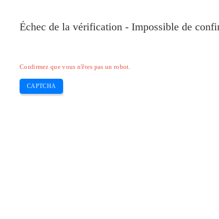
Pilote-Canon.com
Échec de la vérification - Impossible de conf
Home
Canon
Epson
Brother
HP
Skip
Confirmez que vous n'êtes pas un robot.
to
content
CAPTCHA
Télécharger Pilote canon PIXMA TR