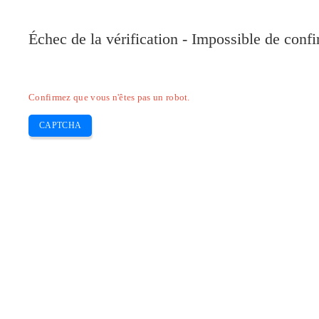
Pilote-Canon.com
Échec de la vérification - Impossible de conf
Home
Canon
Epson
Brother
HP
Skip
Confirmez que vous n'êtes pas un robot.
to
content
CAPTCHA
Telecharger pilote Canon Pixma MX