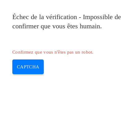
Pilote-Canon.com
Échec de la vérification - Impossible de
MENU
confirmer que vous êtes humain.
Skip
to
content
Confirmez que vous n'êtes pas un robot.
CAPTCHA