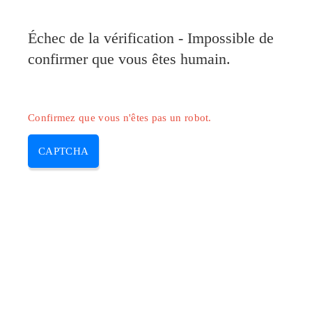
Pilote-Canon.com
Échec de la vérification - Impossible de
MENU
confirmer que vous êtes humain.
Skip
to
content
Confirmez que vous n'êtes pas un robot.
CAPTCHA