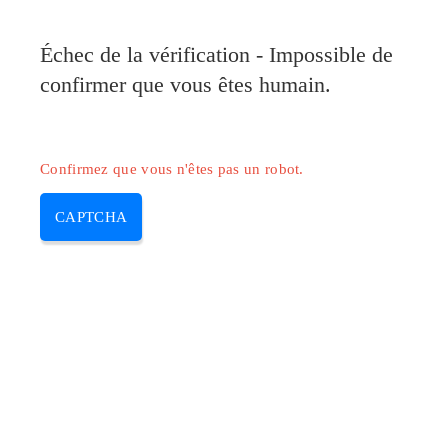
Pilote-Canon.com
Échec de la vérification - Impossible de
MENU
confirmer que vous êtes humain.
Skip
to
content
Confirmez que vous n'êtes pas un robot.
CAPTCHA