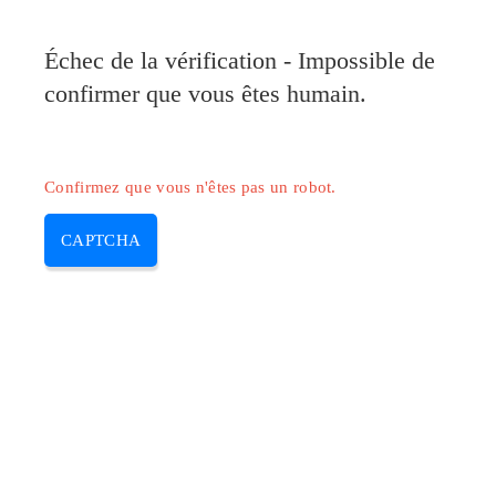
Pilote-Canon.com
Échec de la vérification - Impossible de
MENU
confirmer que vous êtes humain.
Skip
to
content
Confirmez que vous n'êtes pas un robot.
CAPTCHA