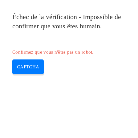
Pilote-Canon.com
Échec de la vérification - Impossible de
MENU
confirmer que vous êtes humain.
Skip
to
content
Confirmez que vous n'êtes pas un robot.
CAPTCHA