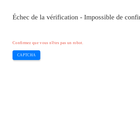
Pilote-Canon.com
Échec de la vérification - Impossible de conf
Home
Canon
Epson
Brother
HP
Skip
Confirmez que vous n'êtes pas un robot.
to
content
CAPTCHA
Télécharger Pilote Canon imagePR