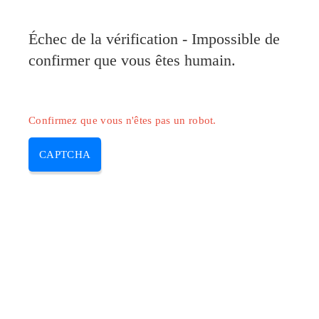
Pilote-Canon.com
Échec de la vérification - Impossible de
MENU
confirmer que vous êtes humain.
Skip
to
content
Confirmez que vous n'êtes pas un robot.
CAPTCHA