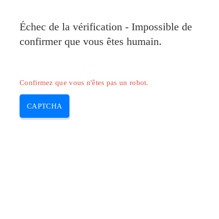
Pilote-Canon.com
Échec de la vérification - Impossible de
MENU
confirmer que vous êtes humain.
Skip
to
content
Confirmez que vous n'êtes pas un robot.
CAPTCHA