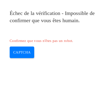
Pilote-Canon.com
Échec de la vérification - Impossible de
MENU
confirmer que vous êtes humain.
Skip
to
content
Confirmez que vous n'êtes pas un robot.
CAPTCHA