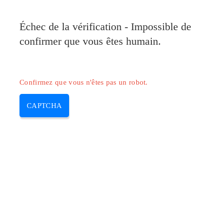
Pilote-Canon.com
Échec de la vérification - Impossible de
MENU
confirmer que vous êtes humain.
Skip
to
content
Confirmez que vous n'êtes pas un robot.
CAPTCHA