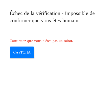
Pilote-Canon.com
Échec de la vérification - Impossible de
MENU
confirmer que vous êtes humain.
Skip
to
content
Confirmez que vous n'êtes pas un robot.
CAPTCHA