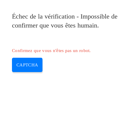
Pilote-Canon.com
Échec de la vérification - Impossible de
MENU
confirmer que vous êtes humain.
Skip
to
content
Confirmez que vous n'êtes pas un robot.
CAPTCHA