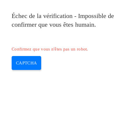
Pilote-Canon.com
Échec de la vérification - Impossible de
MENU
confirmer que vous êtes humain.
Skip
to
content
Confirmez que vous n'êtes pas un robot.
CAPTCHA