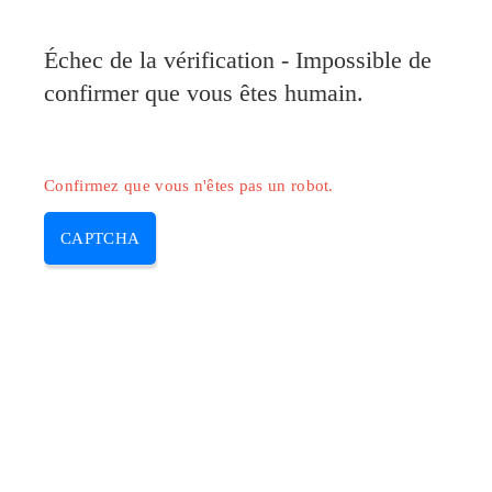
Pilote-Canon.com
Échec de la vérification - Impossible de
MENU
confirmer que vous êtes humain.
Skip
to
content
Confirmez que vous n'êtes pas un robot.
CAPTCHA