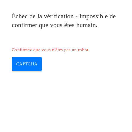
Pilote-Canon.com
Échec de la vérification - Impossible de
MENU
confirmer que vous êtes humain.
Skip
to
content
Confirmez que vous n'êtes pas un robot.
CAPTCHA