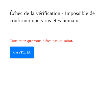
Pilote-Canon.com
Échec de la vérification - Impossible de
MENU
confirmer que vous êtes humain.
Skip
to
content
Confirmez que vous n'êtes pas un robot.
CAPTCHA